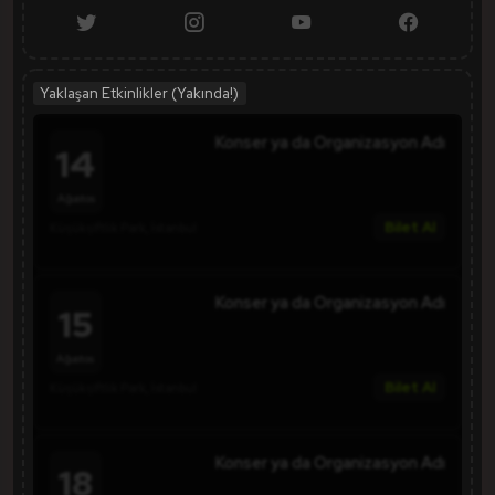
Yaklaşan Etkinlikler (Yakında!)
Konser ya da Organizasyon Adı
14
Ağustos
Bilet Al
Küçükçiftlik Park, İstanbul
Konser ya da Organizasyon Adı
15
Ağustos
Bilet Al
Küçükçiftlik Park, İstanbul
Konser ya da Organizasyon Adı
18