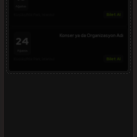
Ağustos
Bilet Al
Küçükçiftlik Park, İstanbul
Konser ya da Organizasyon Adı
24
Ağustos
Bilet Al
Küçükçiftlik Park, İstanbul